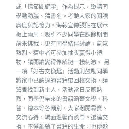
或「情節關鍵字」作為提示，邀請同
學動動腦、猜書名。考驗大家的閱讀
廣度與記憶力。海報宣傳張貼在展示
板上兩周，吸引不少同學在課餘期間
前來挑戰，更有同學結伴討論，氣氛
熱烈。猜中者可參加抽獎贏得小禮
物，讓閱讀變得像解謎一樣刺激。 另
一項「好書交換趣」活動則鼓勵同學
將家中已讀過的書籍帶回校交換，讓
舊書找到新主人。活動當日反應熱
烈，同學們帶來的書籍涵蓋文學、科
普、繪本等各類別，大家翻閱尋寶、
交流心得，場面溫馨而熱鬧。透過交
換，不僅延續了書籍的生命，也傳遞