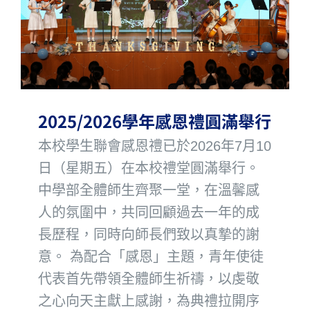
2025/2026學年感恩禮圓滿舉行
本校學生聯會感恩禮已於2026年7月10
日（星期五）在本校禮堂圓滿舉行。
中學部全體師生齊聚一堂，在溫馨感
人的氛圍中，共同回顧過去一年的成
長歷程，同時向師長們致以真摯的謝
意。 為配合「感恩」主題，青年使徒
代表首先帶領全體師生祈禱，以虔敬
之心向天主獻上感謝，為典禮拉開序