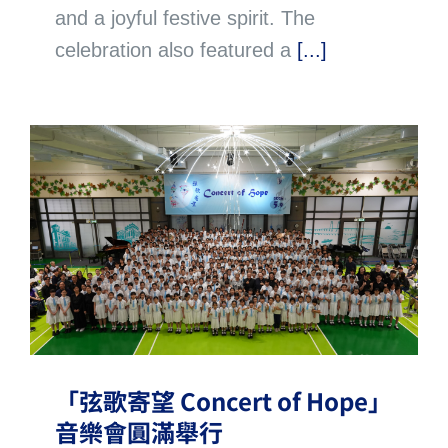
and a joyful festive spirit. The
celebration also featured a
[...]
「弦歌寄望 Concert of Hope」
音樂會圓滿舉行