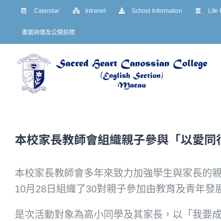
Skip
Calendar
Intranet
School Information
Life
to
書面詢價及公開招標
content
本校家長教師會組織親子參與「以愛同
本校家長教師會多年來致力加強學生與家長的親
10月28日組織了30對親子參加由教育及青年
是次活動對象為高小同學及其家長，以「我要