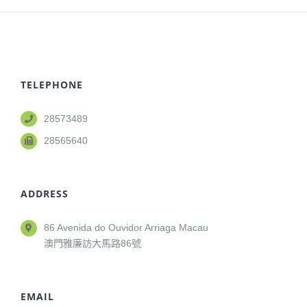
TELEPHONE
28573489
28565640
ADDRESS
86 Avenida do Ouvidor Arriaga Macau
澳門雅廉訪大馬路86號
EMAIL