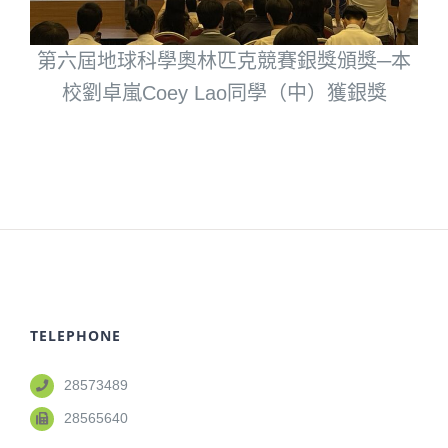
第六屆地球科學奧林匹克競賽銀獎頒獎─本
校劉卓嵐Coey Lao同學（中）獲銀獎
TELEPHONE
28573489
28565640