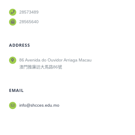
28573489
28565640
ADDRESS
86 Avenida do Ouvidor Arriaga Macau
澳門雅廉訪大馬路86號
EMAIL
info@shcces.edu.mo