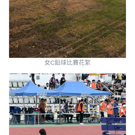
女C鉛球比賽花絮