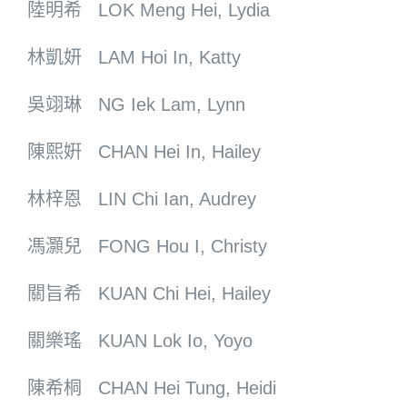
陸明希 LOK Meng Hei, Lydia
林凱妍 LAM Hoi In, Katty
吳翊琳 NG Iek Lam, Lynn
陳熙姸 CHAN Hei In, Hailey
林梓恩 LIN Chi Ian, Audrey
馮灝兒 FONG Hou I, Christy
關旨希 KUAN Chi Hei, Hailey
關樂瑤 KUAN Lok Io, Yoyo
陳希桐 CHAN Hei Tung, Heidi