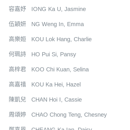
容嘉妤 IONG Ka U, Jasmine
伍穎妍 NG Weng In, Emma
高樂姮 KOU Lok Hang, Charlie
何珮詩 HO Pui Si, Pansy
高梓君 KOO Chi Kuan, Selina
高嘉禧 KOU Ka Hei, Hazel
陳凱兒 CHAN Hoi I, Cassie
周頌婷 CHAO Chong Teng, Chesney
鄭嘉恩 CHEANG Ka Ian, Daisy