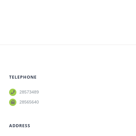
TELEPHONE
28573489
28565640
ADDRESS