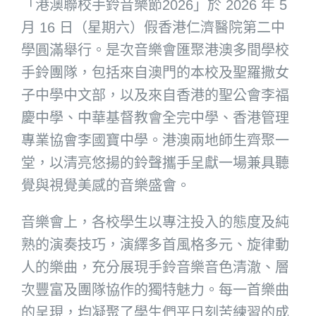
「港澳聯校手鈴音樂節2026」於 2026 年 5
月 16 日（星期六）假香港仁濟醫院第二中
學圓滿舉行。是次音樂會匯聚港澳多間學校
手鈴團隊，包括來自澳門的本校及聖羅撒女
子中學中文部，以及來自香港的聖公會李福
慶中學、中華基督教會全完中學、香港管理
專業協會李國寶中學。港澳兩地師生齊聚一
堂，以清亮悠揚的鈴聲攜手呈獻一場兼具聽
覺與視覺美感的音樂盛會。
音樂會上，各校學生以專注投入的態度及純
熟的演奏技巧，演繹多首風格多元、旋律動
人的樂曲，充分展現手鈴音樂音色清澈、層
次豐富及團隊協作的獨特魅力。每一首樂曲
的呈現，均凝聚了學生們平日刻苦練習的成