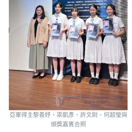
亞軍得主黎善妤、梁凱彥、許文尉、何超瑩與
頒獎嘉賓合照