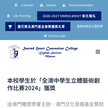
Skip
Calendar
Intranet
School Information
to
2026-2027 ENROLMENT 新生報名
Life Planning
content
蓮花獎及澳門基金會獎獲獎名單
書面詢價及公開招標
eClass Login
本校學生於「全澳中學生立體藝術創
作比賽2024」獲獎
由澳門雕塑學會主辦、澳門文化發展基金贊助