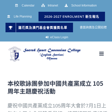
Skip
Calendar
Intranet
School Information
to
2026-2027 ENROLMENT 新生報名
Life Planning
content
蓮花獎及澳門基金會獎獲獎名單
書面詢價及公開招標
eClass Login
本校歌詠團參加中國共產黨成立 105
周年主題慶祝活動
慶祝中國共產黨成立105周年大會於7月1日上