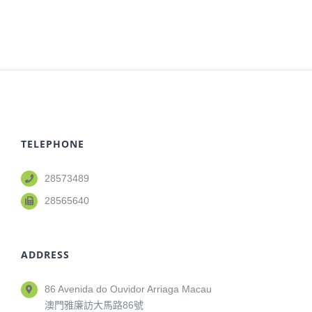
TELEPHONE
28573489
28565640
ADDRESS
86 Avenida do Ouvidor Arriaga Macau
澳門雅廉訪大馬路86號