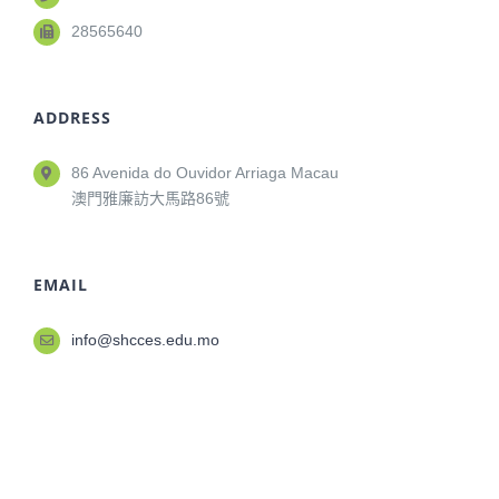
28565640
ADDRESS
86 Avenida do Ouvidor Arriaga Macau
澳門雅廉訪大馬路86號
EMAIL
info@shcces.edu.mo