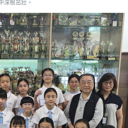
中深根茁壯。