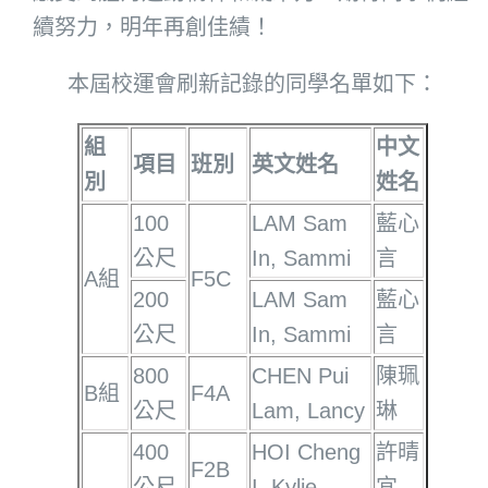
續努力，明年再創佳績！
本屆校運會刷新記錄的同學名單如下：
組
中文
項目
班別
英文姓名
別
姓名
100
LAM Sam
藍心
公尺
In, Sammi
言
A組
F5C
200
LAM Sam
藍心
公尺
In, Sammi
言
800
CHEN Pui
陳珮
B組
F4A
公尺
Lam, Lancy
琳
400
HOI Cheng
許晴
F2B
公尺
I, Kylie
宜