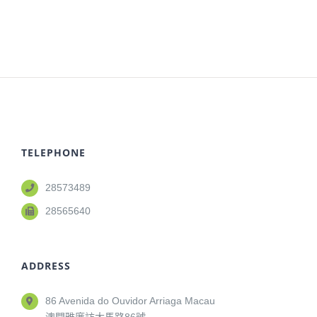
TELEPHONE
28573489
28565640
ADDRESS
86 Avenida do Ouvidor Arriaga Macau
澳門雅廉訪大馬路86號