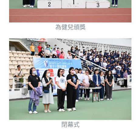
為健兒頒獎
閉幕式