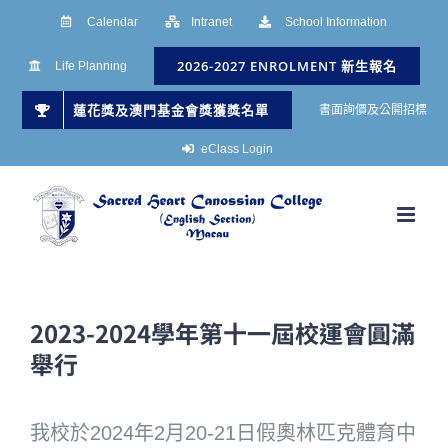
Skip
Calendar
Intranet
School Information
to
2026-2027 ENROLMENT 新生報名
Life Planning
content
蓮花獎及澳門基金會獎獲獎名單
書面詢價及公開招標
eClass Login
2023-2024學年第十一屆校運會圓滿
舉行
我校於2024年2月20-21日假奧林匹克體育中