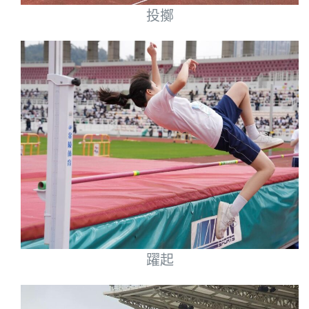
投擲
躍起