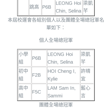
LEONG Hoi
梁凱
跳高
P6B
Chin, Selina
芊
本屆校運會各組別個人以及團體全場總冠軍名
單如下：
個人全場總冠軍
小學
LEONG Hoi
梁凱
P6B
組
Chin, Selina
芊
初中
HOI Cheng I,
許晴
F2B
組
Kylie
宜
高中
LAM Sam In,
藍心
F5C
組
Sammi
言
團體全場總冠軍