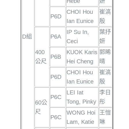
Hebe
妍
CHOI Hou
崔滈
P6D
Ian Eunice
殷
IP Su In,
葉抒
D組
P6A
Ceci
妍
400
KUOK Karis
郭晞
P6B
公尺
Hei Cheng
晴
CHOI Hou
崔滈
P6D
Ian Eunice
殷
LEI Iat
李日
P6C
Tong, Pinky
彤
60公
尺
WONG Hoi
王愷
P6C
Lam, Katie
琳