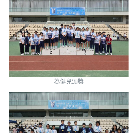
為健兒頒獎