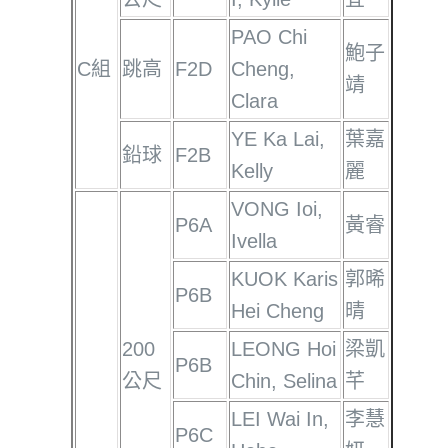
PAO Chi
鮑子
C組
跳高
F2D
Cheng,
靖
Clara
YE Ka Lai,
葉嘉
鉛球
F2B
Kelly
麗
VONG Ioi,
P6A
黃睿
Ivella
KUOK Karis
郭晞
P6B
Hei Cheng
晴
200
LEONG Hoi
梁凱
P6B
公尺
Chin, Selina
芊
LEI Wai In,
李慧
P6C