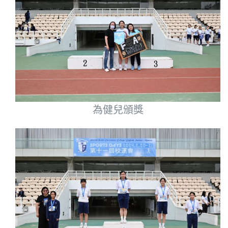
為健兒頒獎