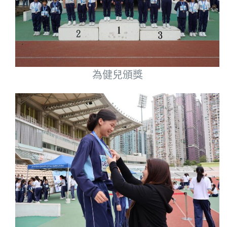
為健兒頒獎