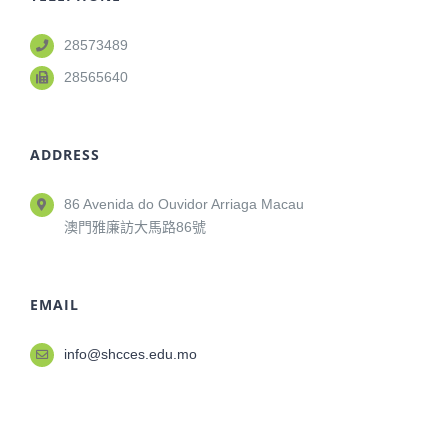
28573489
28565640
ADDRESS
86 Avenida do Ouvidor Arriaga Macau
澳門雅廉訪大馬路86號
EMAIL
info@shcces.edu.mo