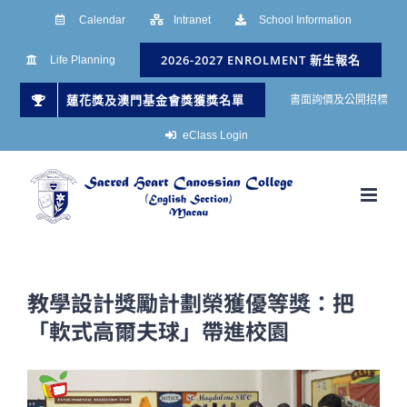
Skip
Calendar
Intranet
School Information
to
2026-2027 ENROLMENT 新生報名
Life Planning
content
蓮花獎及澳門基金會獎獲獎名單
書面詢價及公開招標
eClass Login
教學設計獎勵計劃榮獲優等獎：把
「軟式高爾夫球」帶進校園