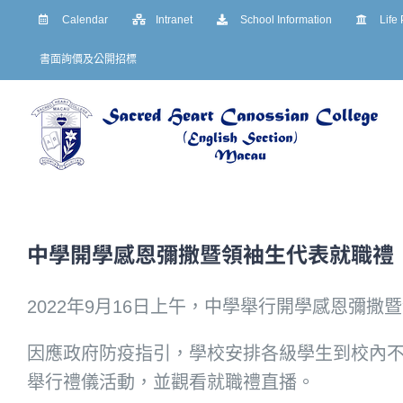
Skip
Calendar
Intranet
School Information
Life
to
書面詢價及公開招標
content
中學開學感恩彌撒暨領袖生代表就職禮
2022年9月16日上午，中學舉行開學感恩彌撒
因應政府防疫指引，學校安排各級學生到校內
舉行禮儀活動，並觀看就職禮直播。