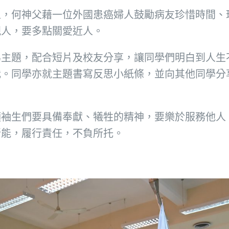
上，何神父藉一位外國患癌婦人鼓勵病友珍惜時間、
親人，要多點關愛近人。
為主題，配合短片及校友分享，讓同學們明白到人生
我。同學亦就主題書寫反思小紙條，並向其他同學分
領袖生們要具備奉獻、犧牲的精神，要樂於服務他人
所能，履行責任，不負所托。