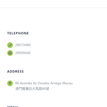
TELEPHONE
28573489
28565640
ADDRESS
86 Avenida do Ouvidor Arriaga Macau
澳門雅廉訪大馬路86號