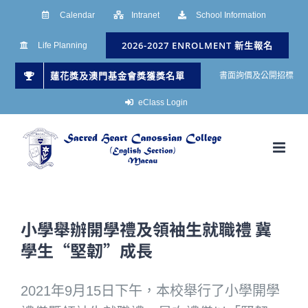
Skip
Calendar
Intranet
School Information
to
2026-2027 ENROLMENT 新生報名
Life Planning
content
蓮花獎及澳門基金會獎獲獎名單
書面詢價及公開招標
eClass Login
小學舉辦開學禮及領袖生就職禮 冀
學生“堅韌”成長
2021年9月15日下午，本校舉行了小學開學