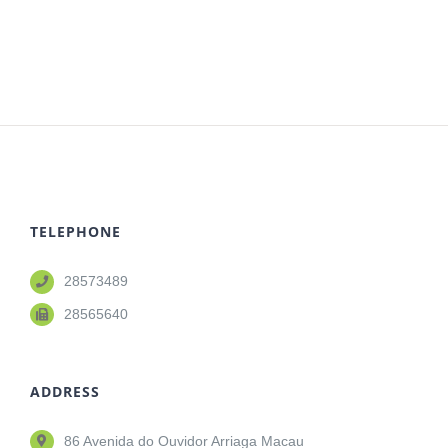
TELEPHONE
28573489
28565640
ADDRESS
86 Avenida do Ouvidor Arriaga Macau