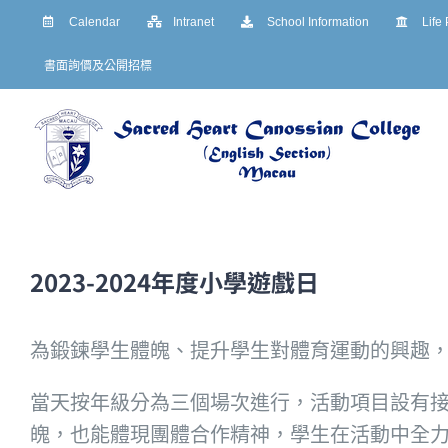
Skip
Calendar
Intranet
School Information
Life
to
書面詢價及公開招標
content
2023-2024年度小學遊戲日
為鍛鍊學生體魄、提升學生對體育運動的興趣，學
當天按年級分為三個場次進行，活動項目設有
魄，也能體現團體合作精神，學生在活動中全