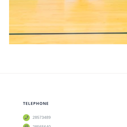
TELEPHONE
28573489
28565640