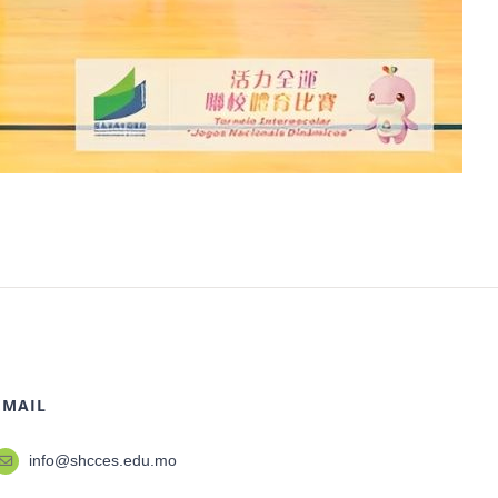
EMAIL
info@shcces.edu.mo