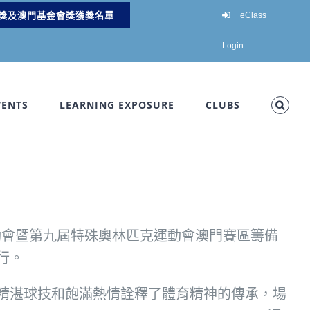
獎及澳門基金會獎獲獎名單
eClass
Login
VENTS
LEARNING EXPOSURE
CLUBS
運動會暨第九屆特殊奧林匹克運動會澳門賽區籌備
行。
精湛球技和飽滿熱情詮釋了體育精神的傳承，場