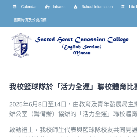
Skip
Calendar
Intranet
School Information
Life
to
書面詢價及公開招標
content
我校籃球隊於「活力全運」聯校體育比
2025年6月8日至14日，由教育及青年發展
辦公室（籌備辦）協辦的「活力全運」聯校體
啟動禮上，我校師生代表與籃球隊校友共同見