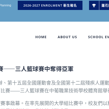
2026-2027 ENROLMENT 新生報名
蓮花
 Planning
HOME
ABOUT US
SCHOOL E
賽——三人籃球賽中奪得亞軍
局主辦、第十五屆全國運動會及全國第十二屆殘疾人
育比賽——三人籃球賽在中葡職業技術學校體育館舉
證賽事啟幕。在率先展開的大學組比賽中，校友們以