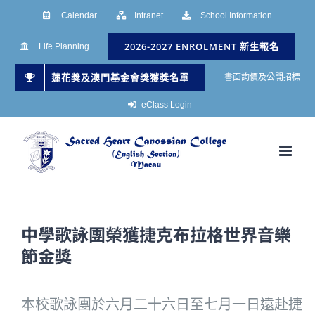
Skip
Calendar
Intranet
School Information
to
2026-2027 ENROLMENT 新生報名
Life Planning
content
蓮花獎及澳門基金會獎獲獎名單
書面詢價及公開招標
eClass Login
中學歌詠團榮獲捷克布拉格世界音樂
節金獎
本校歌詠團於六月二十六日至七月一日遠赴捷