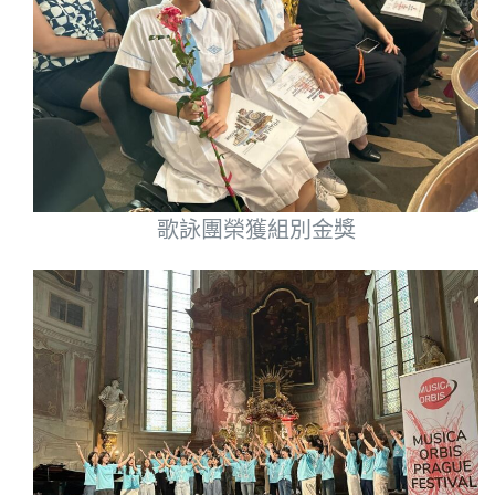
歌詠團榮獲組別金獎