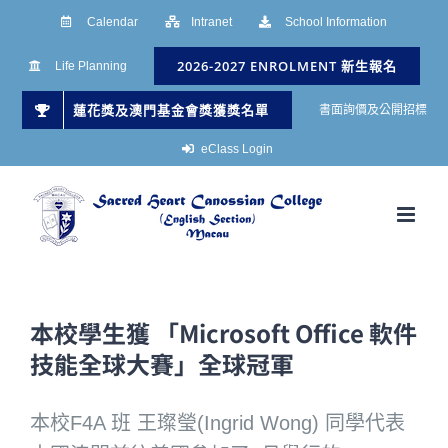
Skip
Calendar
Intranet
School Information
to
2026-2027 ENROLMENT 新生報名
Life Planning
content
蓮花獎及澳門基金會獎獲獎名單
書面詢價及公開招標
eClass Login
本校學生獲 「Microsoft Office 軟件
技能全球大賽」全球冠軍
本校F4A 班 王璨瑩(Ingrid Wong) 同學代表