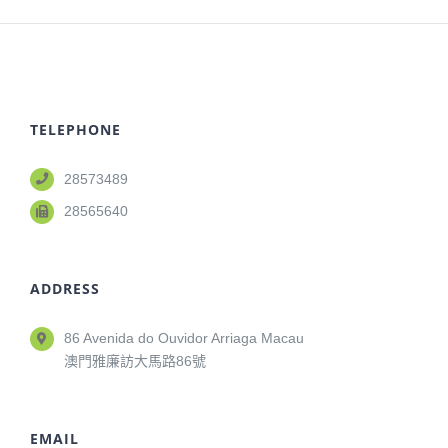
TELEPHONE
28573489
28565640
ADDRESS
86 Avenida do Ouvidor Arriaga Macau
澳門雅廉訪大馬路86號
EMAIL