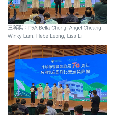
三等獎：F5A Bella Chong, Angel Cheang,
Winky Lam, Hebe Leong, Lisa Li