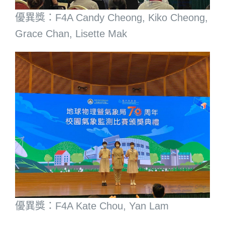
優異獎：F4A Candy Cheong, Kiko Cheong,
Grace Chan, Lisette Mak
優異獎：F4A Kate Chou, Yan Lam