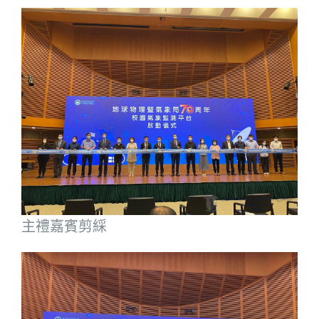
主禮嘉賓剪綵