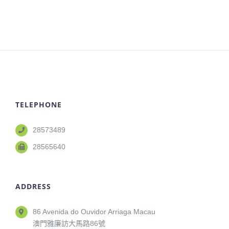
TELEPHONE
28573489
28565640
ADDRESS
86 Avenida do Ouvidor Arriaga Macau
澳門雅廉訪大馬路86號