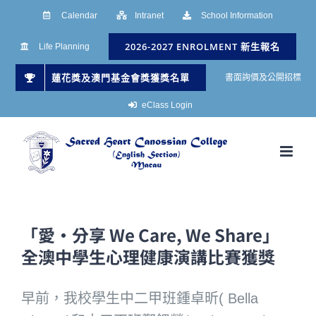
Skip
Calendar
Intranet
School Information
to
2026-2027 ENROLMENT 新生報名
Life Planning
content
蓮花獎及澳門基金會獎獲獎名單
書面詢價及公開招標
eClass Login
「愛•分享 We Care, We Share」
全澳中學生心理健康演講比賽獲獎
早前，我校學生中二甲班鍾卓昕( Bella