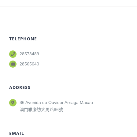
TELEPHONE
28573489
28565640
ADDRESS
86 Avenida do Ouvidor Arriaga Macau
澳門雅廉訪大馬路86號
EMAIL