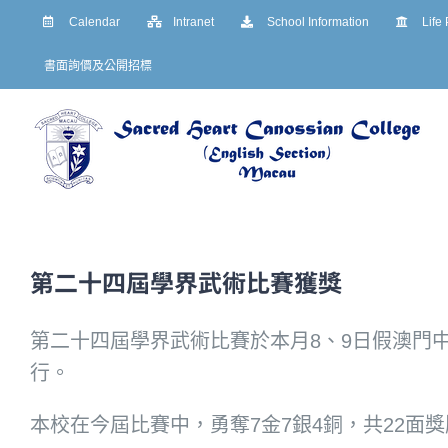
Skip
Calendar
Intranet
School Information
Life
to
書面詢價及公開招標
content
第二十四屆學界武術比賽獲獎
第二十四屆學界武術比賽於本月8、9日假澳門
行。
本校在今屆比賽中，勇奪7金7銀4銅，共22