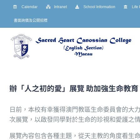
Skip
Calendar
Intranet
School Information
Life
to
書面詢價及公開招標
content
辦「人之初的愛」展覽 助加強生命教育
日前，本校有幸獲得澳門教區生命委員會的大力
次展覽，以啟發同學對於生命的珍視和愛護之
展覽內容包含各種主題，從天主教的角度看生