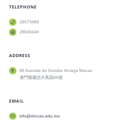
TELEPHONE
28573489
28565640
ADDRESS
86 Avenida do Ouvidor Arriaga Macau
澳門雅廉訪大馬路86號
EMAIL
info@shcces.edu.mo