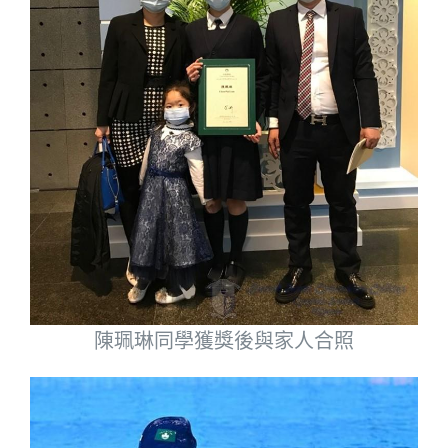
陳珮琳同學獲獎後與家人合照