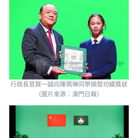
行政長官賀一誠向陳珮琳同學頒發功績獎狀
（圖片來源：澳門日報）