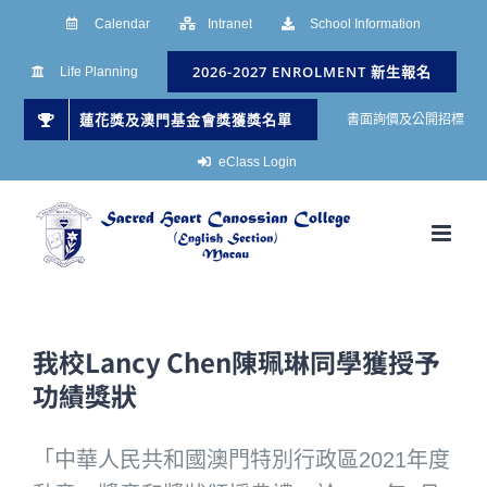
Skip
Calendar
Intranet
School Information
to
2026-2027 ENROLMENT 新生報名
Life Planning
content
蓮花獎及澳門基金會獎獲獎名單
書面詢價及公開招標
eClass Login
我校Lancy Chen陳珮琳同學獲授予
功績獎狀
「中華人民共和國澳門特別行政區2021年度