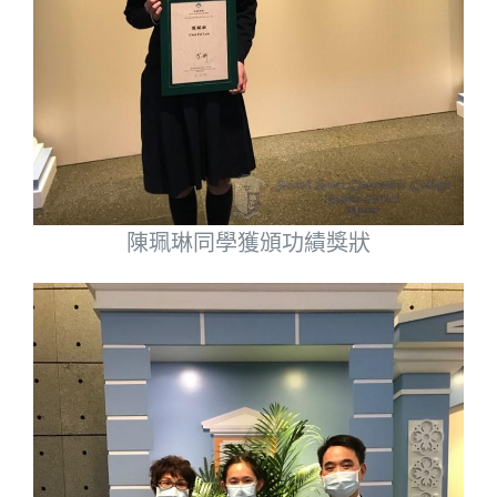
陳珮琳同學獲頒功績獎狀