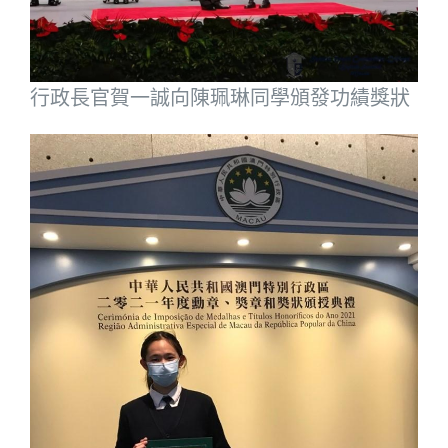
行政長官賀一誠向陳珮琳同學頒發功績獎狀