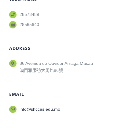
28573489
28565640
ADDRESS
86 Avenida do Ouvidor Arriaga Macau
澳門雅廉訪大馬路86號
EMAIL
info@shcces.edu.mo