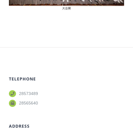
TELEPHONE
28573489
28565640
ADDRESS