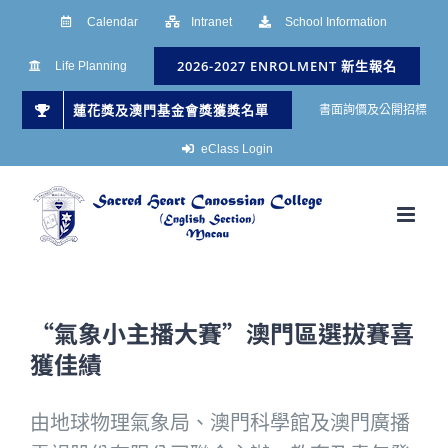
Skip
Calendar
Intranet
School Information
to
2026-2027 ENROLMENT 新生報名
Life Planning
content
蓮花獎及澳門基金會獎獲獎名單
書面詢價及公開招標
eClass Login
“氣象小主播大賽”澳門區選拔賽喜
獲佳績
由地球物理氣象局、澳門科學館及澳門廣播