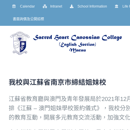
Skip
Calendar
Intranet
School Information
Life
to
書面詢價及公開招標
content
我校與江蘇省南京市締結姐妹校
江蘇省教育廳與澳門及青年發展局於2021年1
排《江蘇 – 澳門姐妹學校簽約儀式》，我校
的教育互動，開展多元教育交流活動，加強文