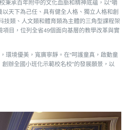
學校秉承百年附中的文化血脈和精神底蘊，以“嚼
培養以天下為己任、具有健全人格、獨立人格和創
科技類、人文類和體育類為主體的三角型課程架
驗項目，位列全省49個面向基層的教學改革與實
畔，環境優美，寬廣寧靜。在“呵護童真，啟動童
，創辦全國小班化示範校名校”的發展願景，以