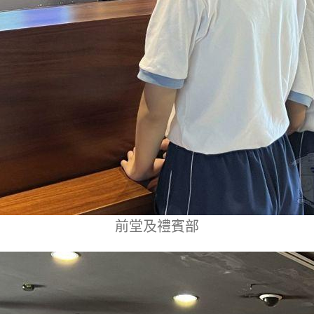
前堂及禮賓部