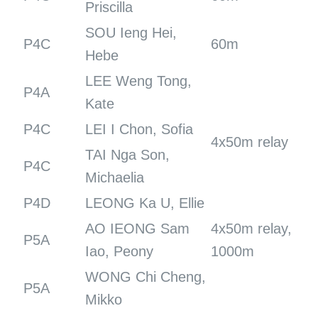
Priscilla
SOU Ieng Hei,
P4C
60m
Hebe
LEE Weng Tong,
P4A
Kate
P4C
LEI I Chon, Sofia
4x50m relay
TAI Nga Son,
P4C
Michaelia
P4D
LEONG Ka U, Ellie
AO IEONG Sam
4x50m relay,
P5A
Iao, Peony
1000m
WONG Chi Cheng,
P5A
Mikko