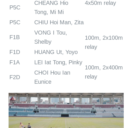
CHEANG Hio
4x50m relay
P5C
Tong, Mi Mi
P5C
CHIU Hoi Man, Zita
VONG I Tou,
F1B
100m, 2x100m
Shelby
relay
F1D
HUANG Ut, Yoyo
F1A
LEI Iat Tong, Pinky
100m, 2x400m
CHOI Hou Ian
relay
F2D
Eunice