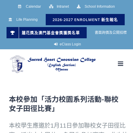
Skip
Calendar
Intranet
School Information
to
2026-2027 ENROLMENT 新生報名
Life Planning
content
蓮花獎及澳門基金會獎獲獎名單
書面詢價及公開招標
eClass Login
本校參加「活力校園系列活動-聯校
女子田徑比賽」
本校學生應邀於1月11日參加聯校女子田徑比