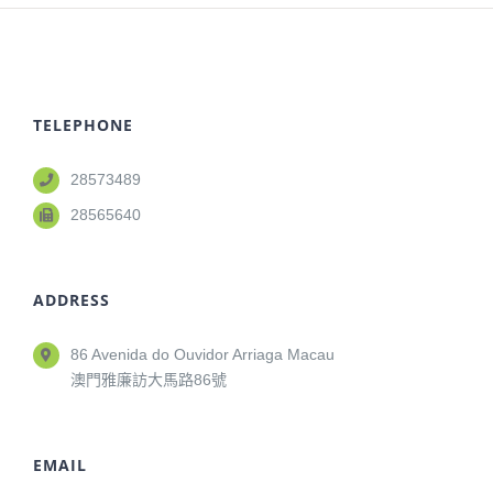
TELEPHONE
28573489
28565640
ADDRESS
86 Avenida do Ouvidor Arriaga Macau
澳門雅廉訪大馬路86號
EMAIL