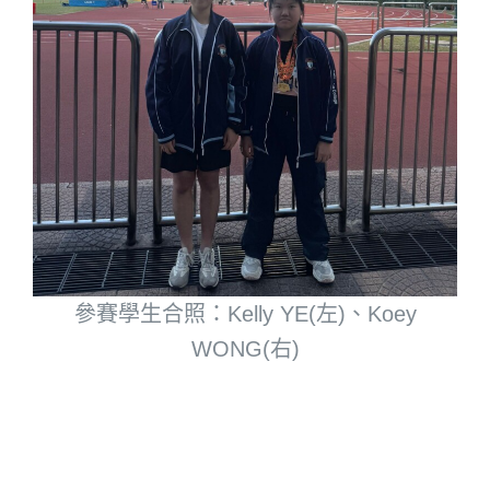
參賽學生合照：Kelly YE(左)、Koey
WONG(右)