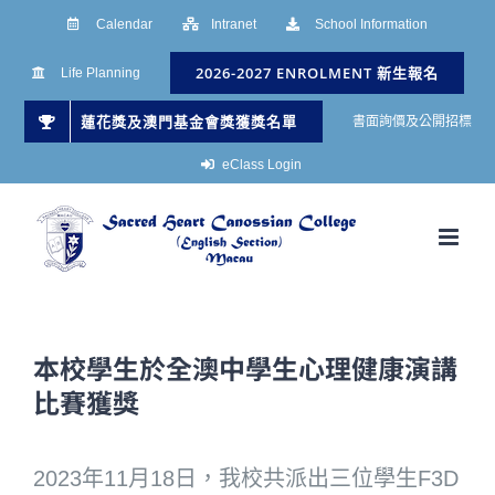
Skip
Calendar
Intranet
School Information
to
2026-2027 ENROLMENT 新生報名
Life Planning
content
蓮花獎及澳門基金會獎獲獎名單
書面詢價及公開招標
eClass Login
本校學生於全澳中學生心理健康演講
比賽獲獎
2023年11月18日，我校共派出三位學生F3D