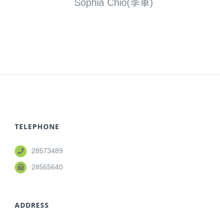
Sophia Chio(季軍)
TELEPHONE
28573489
28565640
ADDRESS