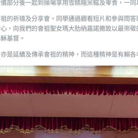
禮儀部分後一起到操場享用雪糕糯米糍及零食，一同
會祖的祈禱及分享會。同學通過觀看短片和參與問答
的心，向我們的會祖聖女瑪大肋納嘉諾撒致以最崇敬
耶穌基督。
，亦是延續及傳承會祖的精神，而這種精神是有賴各