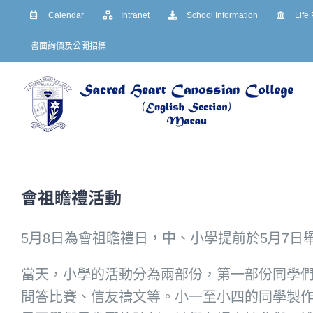
Skip
Calendar
Intranet
School Information
Life
to
書面詢價及公開招標
content
會祖瞻禮活動
5月8日為會祖瞻禮日，中、小學提前於5月7日
當天，小學的活動分為兩部份，第一部份同學
問答比賽、信友禱文等。小一至小四的同學製