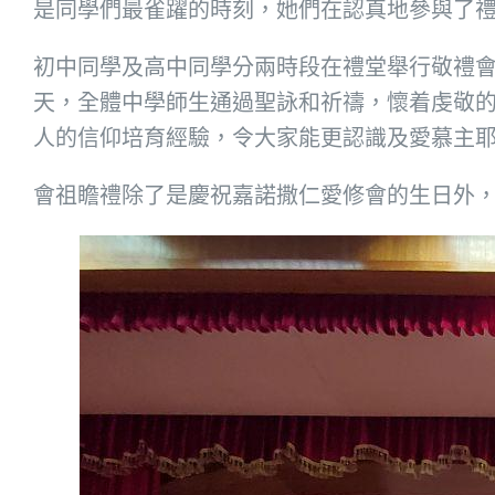
是同學們最雀躍的時刻，她們在認真地參與了
初中同學及高中同學分兩時段在禮堂舉行敬禮
天，全體中學師生通過聖詠和祈禱，懷着虔敬
人的信仰培育經驗，令大家能更認識及愛慕主
會祖瞻禮除了是慶祝嘉諾撒仁愛修會的生日外