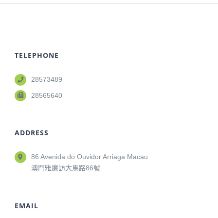
TELEPHONE
28573489
28565640
ADDRESS
86 Avenida do Ouvidor Arriaga Macau
澳門雅廉訪大馬路86號
EMAIL