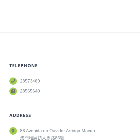
TELEPHONE
28573489
28565640
ADDRESS
86 Avenida do Ouvidor Arriaga Macau
澳門雅廉訪大馬路86號