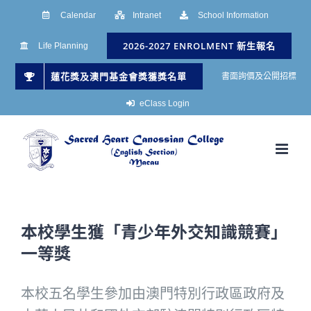
Skip
Calendar
Intranet
School Information
to
2026-2027 ENROLMENT 新生報名
Life Planning
content
蓮花獎及澳門基金會獎獲獎名單
書面詢價及公開招標
eClass Login
本校學生獲「青少年外交知識競賽」
一等獎
本校五名學生參加由澳門特別行政區政府及