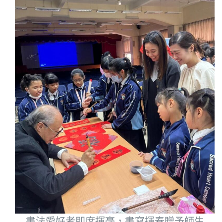
書法愛好者即席揮毫，書寫揮春贈予師生