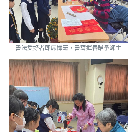
書法愛好者即席揮毫，書寫揮春贈予師生