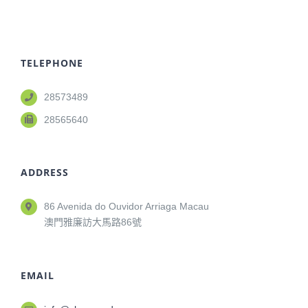
TELEPHONE
28573489
28565640
ADDRESS
86 Avenida do Ouvidor Arriaga Macau
澳門雅廉訪大馬路86號
EMAIL