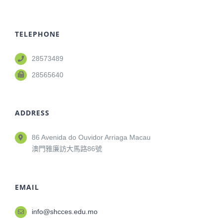
TELEPHONE
28573489
28565640
ADDRESS
86 Avenida do Ouvidor Arriaga Macau
澳門雅廉訪大馬路86號
EMAIL
info@shcces.edu.mo