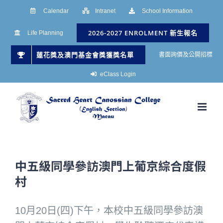
Skip
Calendar
Intranet
School Information
to
2026-2027 ENROLMENT 新生報名
Life Planning
content
蓮花獎及澳門基金會獎獲獎名單
書面詢價及公開招標
eClass Login
中五級同學參訪澳門上葡京綜合度假
村
10月20日(四)下午，本校中五級同學參訪澳