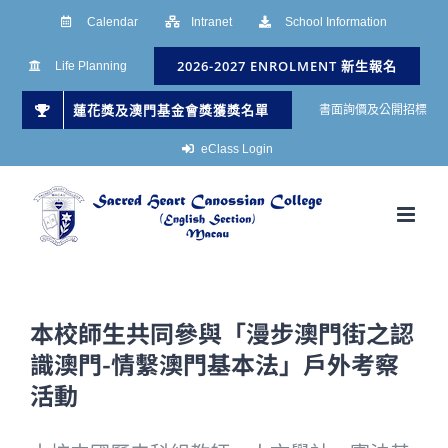
Skip
Calendar
Intranet
School Information
to
2026-2027 ENROLMENT 新生報名
Life Planning
content
蓮花獎及澳門基金會獎獲獎名單
書面詢價及公開招標
eClass Login
本校師生共同參與「漫步澳門街之認
識澳門-情繫澳門基本法」戶外考察
活動