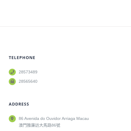
TELEPHONE
28573489
28565640
ADDRESS
86 Avenida do Ouvidor Arriaga Macau
澳門雅廉訪大馬路86號