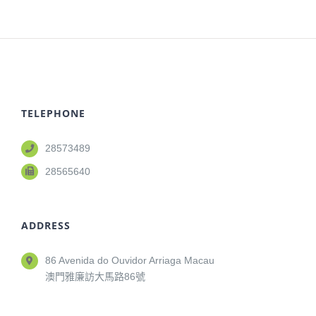
TELEPHONE
28573489
28565640
ADDRESS
86 Avenida do Ouvidor Arriaga Macau
澳門雅廉訪大馬路86號