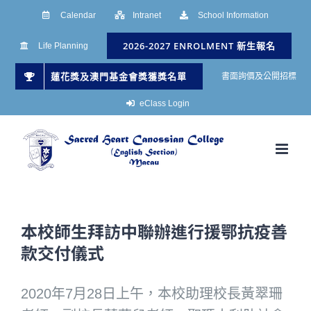
Skip
Calendar
Intranet
School Information
to
2026-2027 ENROLMENT 新生報名
Life Planning
content
蓮花獎及澳門基金會獎獲獎名單
書面詢價及公開招標
eClass Login
本校師生拜訪中聯辦進行援鄂抗疫善
款交付儀式
2020年7月28日上午，本校助理校長黃翠珊