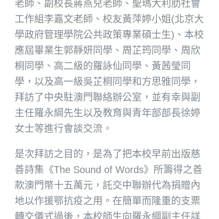
老師、副校長蔣燕兒老師、聖瑪大利肋社會
工作組李嘉文老師、校友黃萍婷小姐(北京大
學政府管理學院公共政策專業碩士生)、本校
應屆畢業生郭靜妍同學、周芷筠同學、周欣
桐同學、高二級的羅詠仙同學、黃茜瑩同
學，以及高一級吳芷桐同學和方思雅同學，
拜訪了中央駐澳門聯絡辦公室，並有幸與副
主任羅永綱先生以及教育與青年部部長徐婷
女士等進行會談交流。
是次拜訪之目的，是為了把本校早前出版慈
善詩集《The Sound of Words》所籌得之善
款澳門幣十五萬元，託交中聯辦代為捐贈內
地以作援鄂抗疫之用。在簡單而隆重的支票
轉交儀式過後，本校師生向羅永綱副主任詳