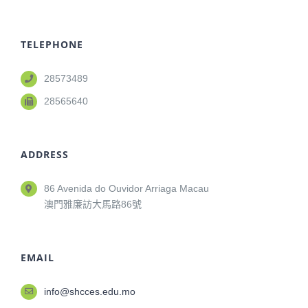
TELEPHONE
28573489
28565640
ADDRESS
86 Avenida do Ouvidor Arriaga Macau
澳門雅廉訪大馬路86號
EMAIL
info@shcces.edu.mo