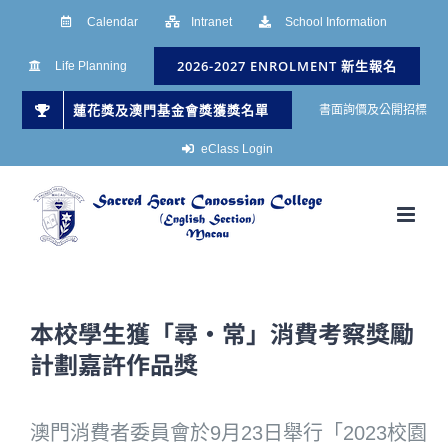
Skip
Calendar
Intranet
School Information
to
2026-2027 ENROLMENT 新生報名
Life Planning
content
蓮花獎及澳門基金會獎獲獎名單
書面詢價及公開招標
eClass Login
本校學生獲「尋・常」消費考察獎勵
計劃嘉許作品獎
澳門消費者委員會於9月23日舉行「2023校園