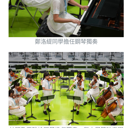
鄭洛緹同學擔任鋼琴獨奏