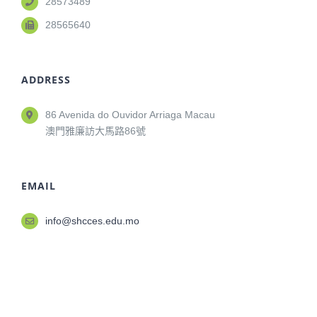
28573489
28565640
ADDRESS
86 Avenida do Ouvidor Arriaga Macau
澳門雅廉訪大馬路86號
EMAIL
info@shcces.edu.mo