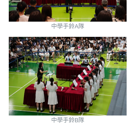
中學手鈴A隊
中學手鈴B隊