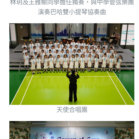
林玥及王雅榆同學擔任獨奏，與中學管弦樂團
演奏巴哈雙小提琴協奏曲
天使合唱團