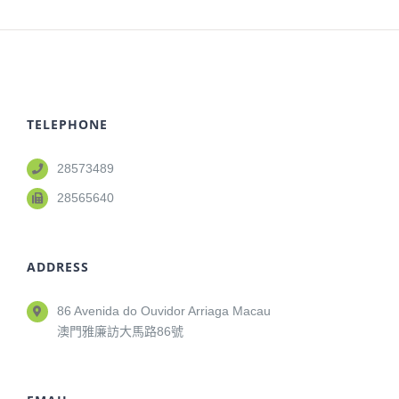
TELEPHONE
28573489
28565640
ADDRESS
86 Avenida do Ouvidor Arriaga Macau
澳門雅廉訪大馬路86號