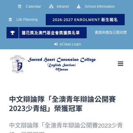
Skip
Calendar
Intranet
School Information
to
2026-2027 ENROLMENT 新生報名
Life Planning
content
蓮花獎及澳門基金會獎獲獎名單
書面詢價及公開招標
eClass Login
中文辯論隊「全澳青年辯論公開賽
2023少青組」榮獲冠軍
中文辯論隊「全澳青年辯論公開賽2023少青