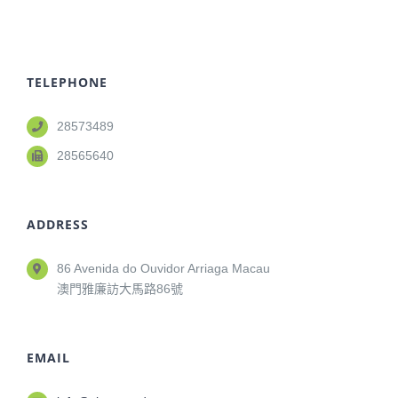
TELEPHONE
28573489
28565640
ADDRESS
86 Avenida do Ouvidor Arriaga Macau
澳門雅廉訪大馬路86號
EMAIL