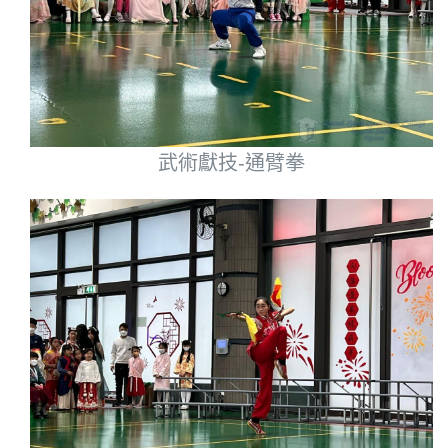
武術獻技-通臂拳