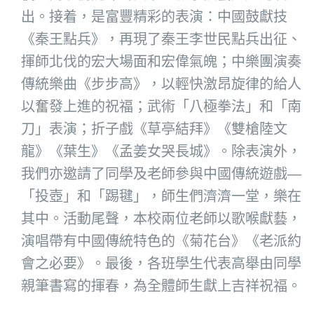
出。接着，是富豐精彩的表演：中國鼓獻技
《秦王點兵》，再現了秦王李世民點兵出征、
揮師北伐的宏大場面和宏偉氣魄；中樂團演奏
傳統樂曲《步步高》，以輕快激昂旋律的給人
以奮發上進的祝福；武術「八極拳法」和「南
刀」表演；折子戲《草亭結拜》《雙槍陸文
龍》《葉生》《孟姜女哭長城》。除表演外，
我們亦邀請了同學及老師參與中國傳統遊戲—
「投壺」和「踢毽」，師生們濟濟一堂，樂在
其中。活動尾聲，本校兩位老師以歌喉獻藝，
演唱帶有中國傳統特色的《菊花台》《老派約
會之必要》。最後，各班學生代表高舉由同學
親筆書寫的揮春，為全體師生獻上吉祥祝福。