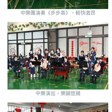
中樂團演奏《步步高》，輕快激昂
中樂演出，樂韻悠揚