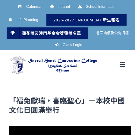
Skip
Calendar
Intranet
School Information
to
2026-2027 ENROLMENT 新生報名
Life Planning
content
蓮花獎及澳門基金會獎獲獎名單
書面詢價及公開招標
eClass Login
「福兔獻瑞，喜臨聖心」—本校中國
文化日圓滿舉行