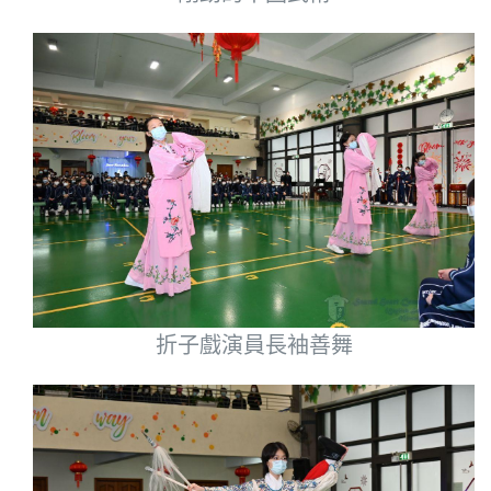
折子戲演員長袖善舞