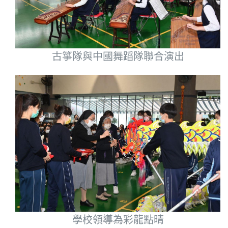
古箏隊與中國舞蹈隊聯合演出
學校領導為彩龍點晴