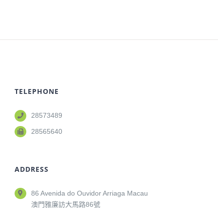
TELEPHONE
28573489
28565640
ADDRESS
86 Avenida do Ouvidor Arriaga Macau
澳門雅廉訪大馬路86號