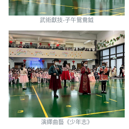
武術獻技-子午鴛鴦鉞
演繹曲藝《少年志》