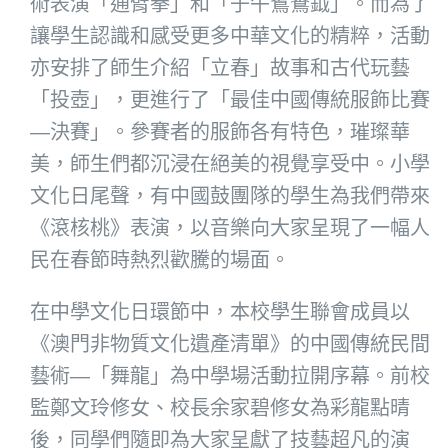
術表演「通臂拳」和「子午鴛鴦鉞」。而為了
讓學生認識和感受更多中華文化的精粹，活動
亦安排了師生介紹「立春」故事和古代玩藝
「投壺」，更進行了「最佳中國傳統服飾比賽
—決賽」。參賽者的服飾各有特色，璀璨華
美，師生們都沉浸在絕美的視覺享受中。小學
文化日尾聲，有中國鼓團隊的學生為我們帶來
《滾核桃》表演，以音樂向大家呈現了一幅人
民在春節時熱烈歡騰的場面。
在中學文化日環節中，本校學生聯會成員以
《澳門非物質文化遺產清單》的中國傳統民間
藝術—「舞龍」為中學場活動拉開序幕。前校
監鄭文玲修女、校長余家碧修女為彩龍點晴
後，同學們隨即為大家呈獻了技藝超凡的演