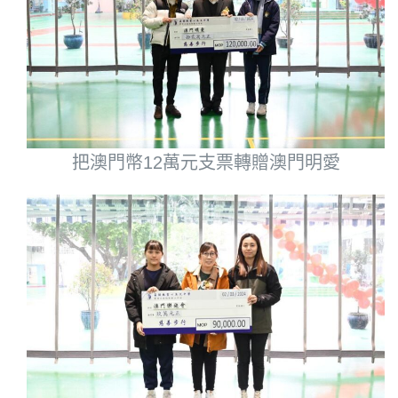
把澳門幣12萬元支票轉贈澳門明愛