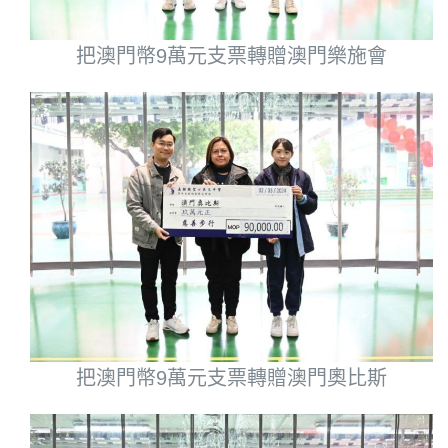
把澳門幣9萬元支票轉贈澳門樂施會
把澳門幣9萬元支票轉贈澳門奧比斯