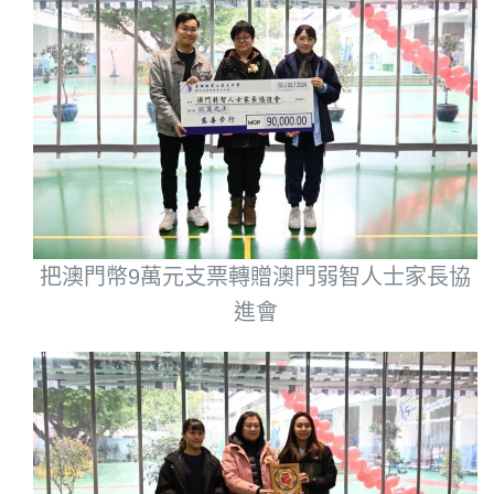
把澳門幣9萬元支票轉贈澳門弱智人士家長協
進會