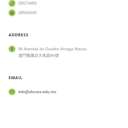
28573489
28565640
ADDRESS
86 Avenida do Ouvidor Arriaga Macau
澳門雅廉訪大馬路86號
EMAIL
info@shcces.edu.mo