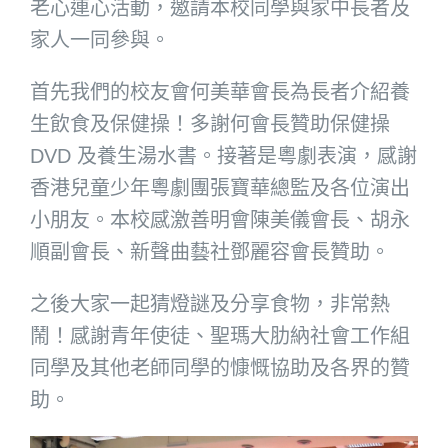
老心連心活動，邀請本校同學與家中長者及
家人一同參與。
首先我們的校友會何美華會長為長者介紹養
生飲食及保健操！多謝何會長贊助保健操
DVD 及養生湯水書。接著是粵劇表演，感謝
香港兒童少年粵劇團張寶華總監及各位演出
小朋友。本校感激善明會陳美儀會長、胡永
順副會長、新聲曲藝社鄧麗容會長贊助。
之後大家一起猜燈謎及分享食物，非常熱
鬧！感謝青年使徒、聖瑪大肋納社會工作組
同學及其他老師同學的慷慨協助及各界的贊
助。