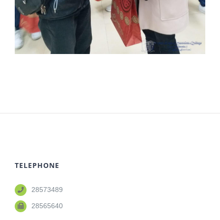
TELEPHONE
28573489
28565640