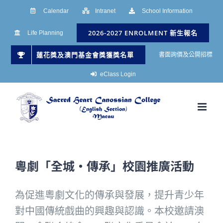
Skip
Calendar
Intranet
School Information
to
2026-2027 ENROLMENT 新生報名
Life Planning
content
蓮花獎及澳門基金會獎獲獎名單
書面詢價及公開招標
eClass Login
粵劇「全城‧傳承」校園推廣活動
為促進粵劇文化的傳承與發展，提升青少年
對中國傳統戲曲的興趣與認識。本校邀請澳