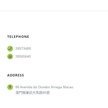
TELEPHONE
28573489
28565640
ADDRESS
86 Avenida do Ouvidor Arriaga Macau
澳門雅廉訪大馬路86號