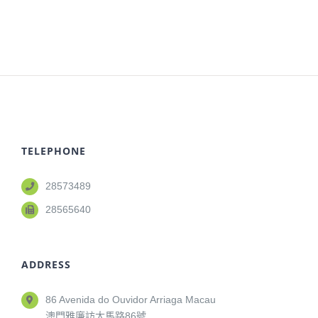
TELEPHONE
28573489
28565640
ADDRESS
86 Avenida do Ouvidor Arriaga Macau
澳門雅廉訪大馬路86號