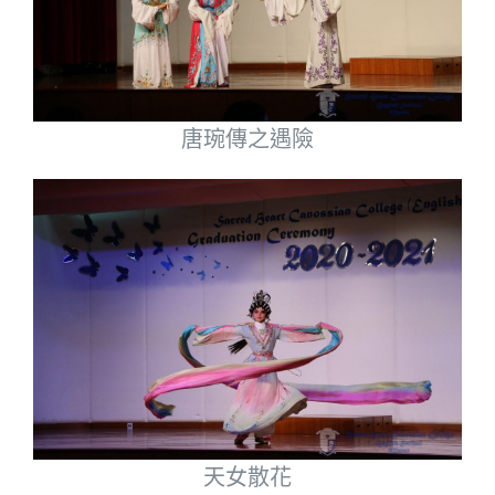
唐琬傳之遇險
天女散花