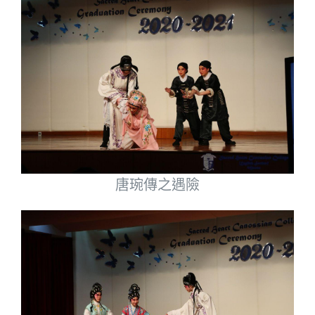
唐琬傳之遇險