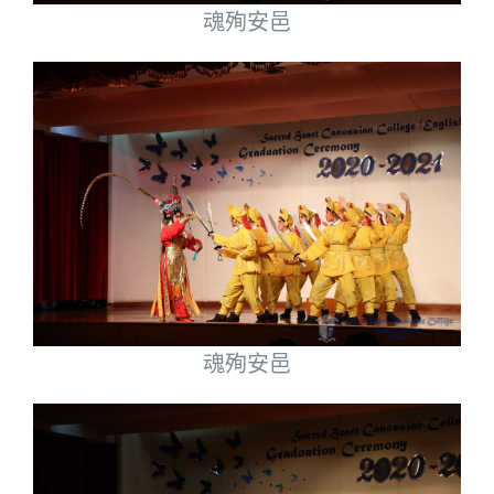
魂殉安邑
魂殉安邑