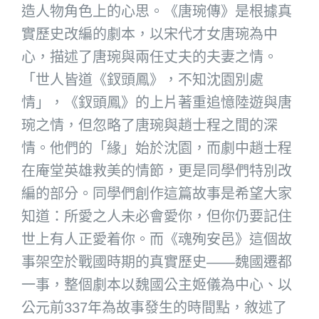
造人物角色上的心思。《唐琬傳》是根據真
實歷史改編的劇本，以宋代才女唐琬為中
心，描述了唐琬與兩任丈夫的夫妻之情。
「世人皆道《釵頭鳳》，不知沈園別處
情」，《釵頭鳳》的上片著重追憶陸遊與唐
琬之情，但忽略了唐琬與趙士程之間的深
情。他們的「緣」始於沈園，而劇中趙士程
在庵堂英雄救美的情節，更是同學們特別改
編的部分。同學們創作這篇故事是希望大家
知道：所愛之人未必會愛你，但你仍要記住
世上有人正愛着你。而《魂殉安邑》這個故
事架空於戰國時期的真實歷史——魏國遷都
一事，整個劇本以魏國公主姬儀為中心、以
公元前337年為故事發生的時間點，敘述了