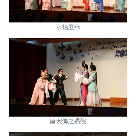
水袖展示
唐琬傳之遇險