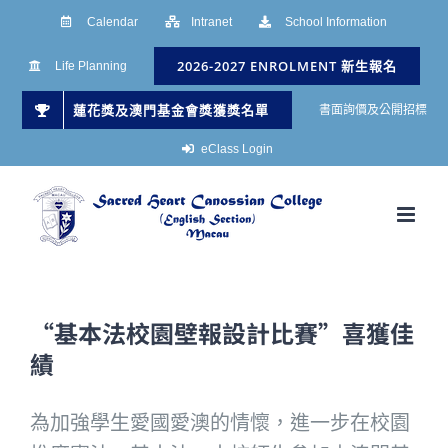
Skip
Calendar
Intranet
School Information
to
2026-2027 ENROLMENT 新生報名
Life Planning
content
蓮花獎及澳門基金會獎獲獎名單
書面詢價及公開招標
eClass Login
“基本法校園壁報設計比賽”喜獲佳
績
為加強學生愛國愛澳的情懷，進一步在校園