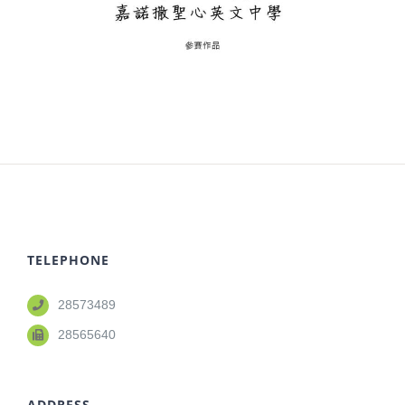
TELEPHONE
28573489
28565640
ADDRESS